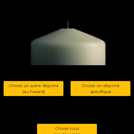
Choisir un autre déporté
Choisir un déporté
(au hasard)
spécifique
Choisir tous