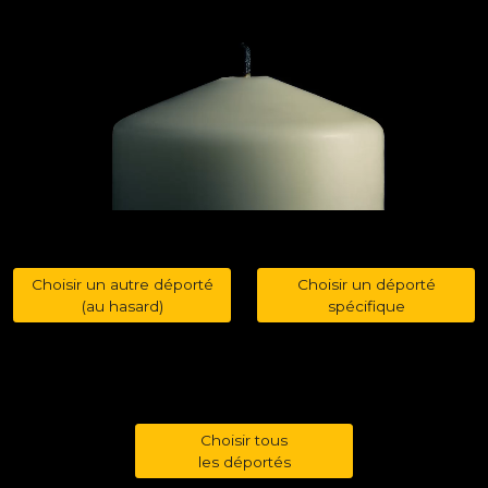
Choisir un autre déporté
Choisir un déporté
(au hasard)
spécifique
Choisir tous
les déportés