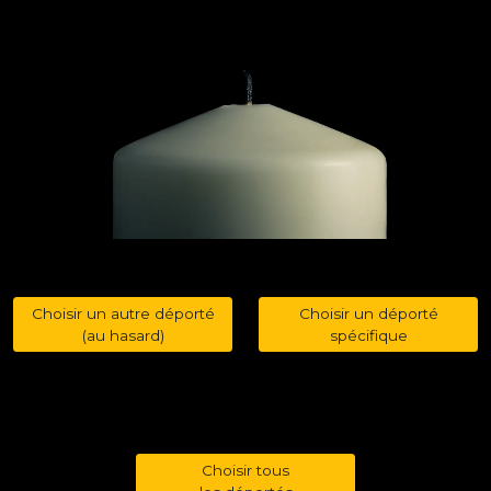
Choisir un autre déporté
Choisir un déporté
(au hasard)
spécifique
Choisir tous