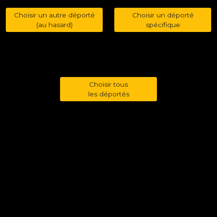
Choisir un autre déporté
Choisir un déporté
(au hasard)
spécifique
Choisir tous
les déportés