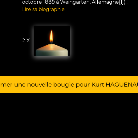
octobre 1889 à Weingarten, Allemagne[1])...
Lire sa biographie
2 X
umer une nouvelle bougie pour Kurt HAGUEN