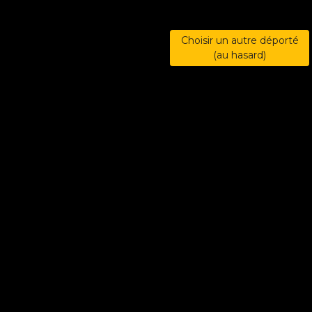
Choisir un autre déporté
(au hasard)