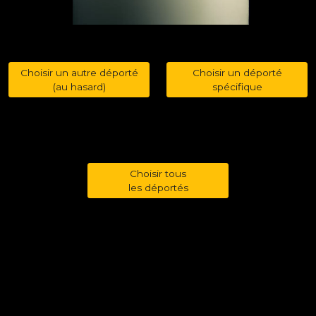
Choisir un autre déporté
Choisir un déporté
(au hasard)
spécifique
Choisir tous
les déportés