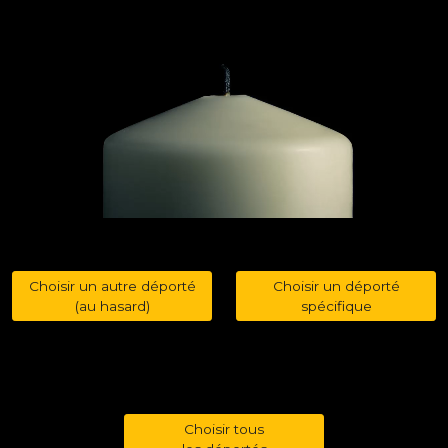
Choisir un autre déporté
Choisir un déporté
(au hasard)
spécifique
Choisir tous