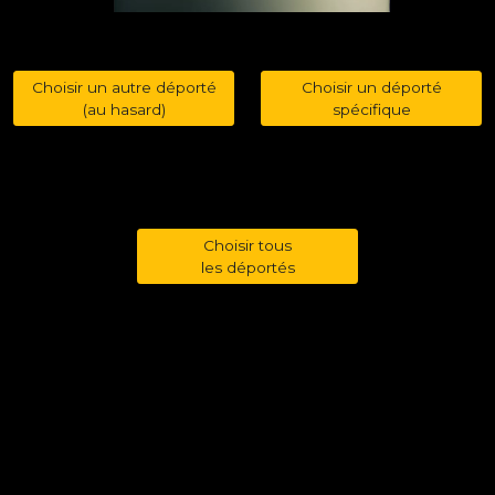
Choisir un autre déporté
Choisir un déporté
(au hasard)
spécifique
Choisir tous
les déportés