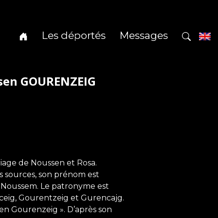
Les déportés
Messages
ssen GOURENZEIG
age de Noussen et Rosa.
es sources, son prénom est
t Noussem. Le patronyme est
ceig, Gourentzeig et Gurencajg.
sen Gourenzeig ». D’après son