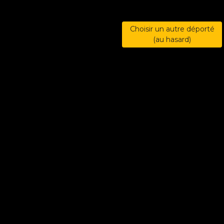
Choisir un autre déporté
(au hasard)