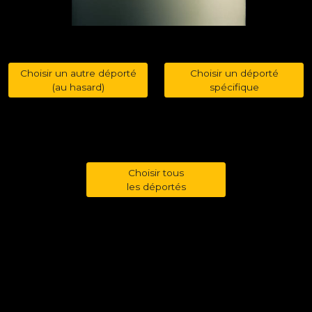
Choisir un autre déporté
Choisir un déporté
(au hasard)
spécifique
Choisir tous
les déportés