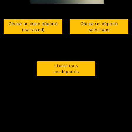
Choisir un autre déporté
Choisir un déporté
(au hasard)
spécifique
Choisir tous
les déportés