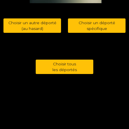
Choisir un autre déporté
Choisir un déporté
(au hasard)
spécifique
Choisir tous
les déportés