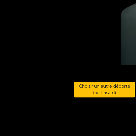
Choisir un autre déporté
(au hasard)