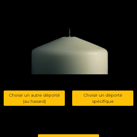
Choisir un autre déporté
Choisir un déporté
(au hasard)
spécifique