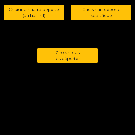
Choisir un autre déporté
Choisir un déporté
(au hasard)
spécifique
Choisir tous
les déportés