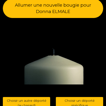
Allumer une nouvelle bougie pour
Donna ELMALE
Choisir un autre déporté
Choisir un déporté
(au hasard)
spécifique