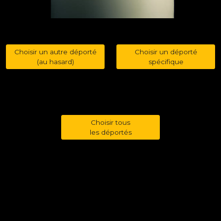
Choisir un autre déporté
Choisir un déporté
(au hasard)
spécifique
Choisir tous
les déportés