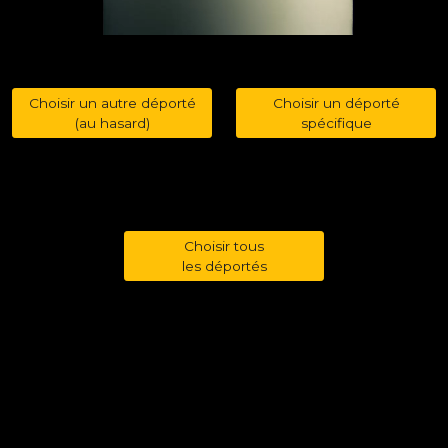
Choisir un autre déporté
Choisir un déporté
(au hasard)
spécifique
Choisir tous
les déportés