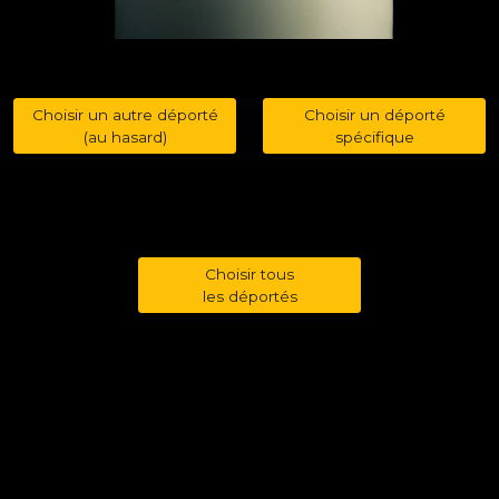
Choisir un autre déporté
Choisir un déporté
(au hasard)
spécifique
Choisir tous
les déportés