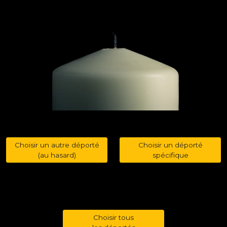
Choisir un autre déporté
Choisir un déporté
(au hasard)
spécifique
Choisir tous