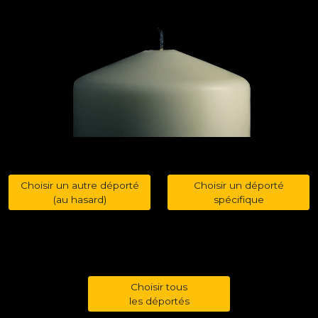
Choisir un autre déporté
Choisir un déporté
(au hasard)
spécifique
Choisir tous
les déportés