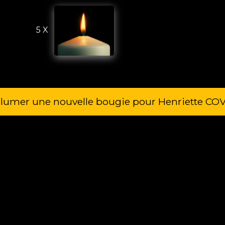
5 X
llumer une nouvelle bougie pour Henriette CO