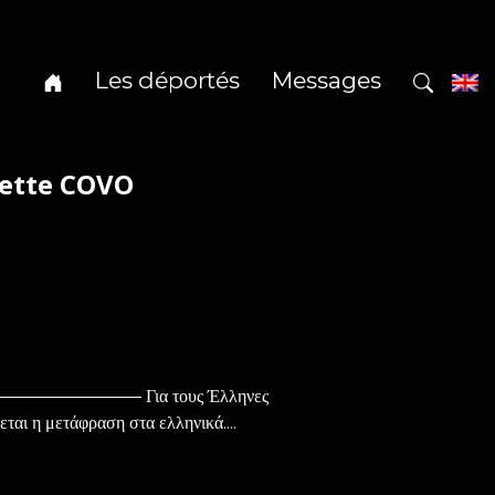
Les déportés
Messages
iette COVO
——– Για τους Έλληνες
ται η μετάφραση στα ελληνικά....