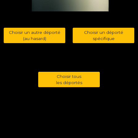
Choisir un autre déporté
Choisir un déporté
(au hasard)
spécifique
Choisir tous
les déportés