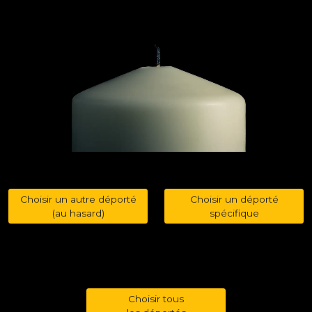
Choisir un autre déporté
Choisir un déporté
(au hasard)
spécifique
Choisir tous