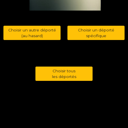
Choisir un autre déporté
Choisir un déporté
(au hasard)
spécifique
Choisir tous
les déportés