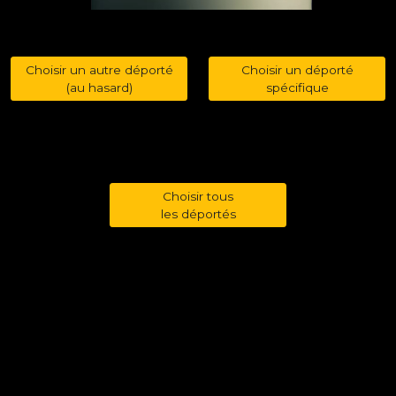
Choisir un autre déporté
Choisir un déporté
(au hasard)
spécifique
Choisir tous
les déportés