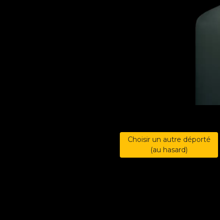
Choisir un autre déporté
(au hasard)