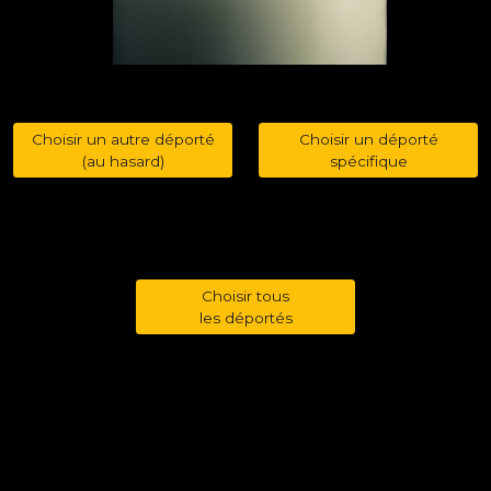
Choisir un autre déporté
Choisir un déporté
(au hasard)
spécifique
Choisir tous
les déportés