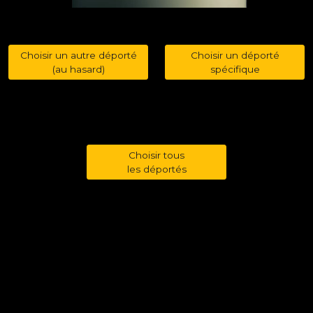
Choisir un autre déporté
Choisir un déporté
(au hasard)
spécifique
Choisir tous
les déportés