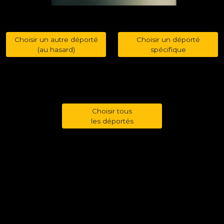
Choisir un autre déporté
Choisir un déporté
(au hasard)
spécifique
Choisir tous
les déportés