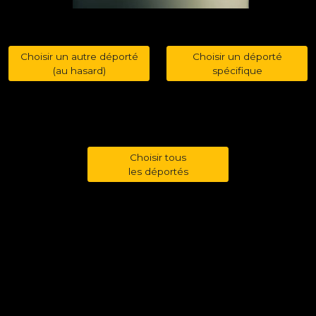
Choisir un autre déporté
Choisir un déporté
(au hasard)
spécifique
Choisir tous
les déportés