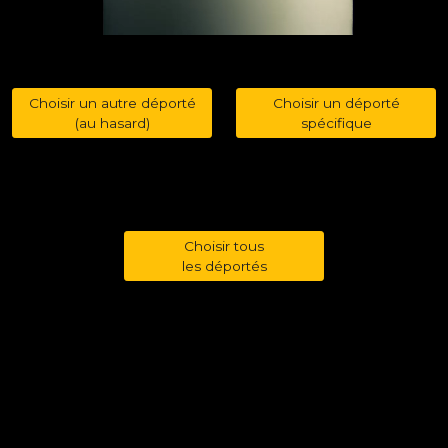
Choisir un autre déporté
Choisir un déporté
(au hasard)
spécifique
Choisir tous
les déportés