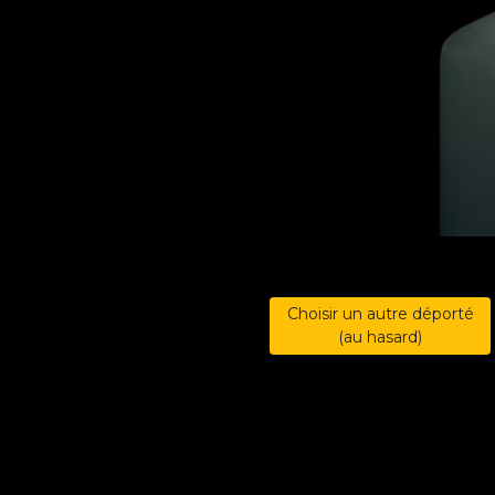
Choisir un autre déporté
(au hasard)