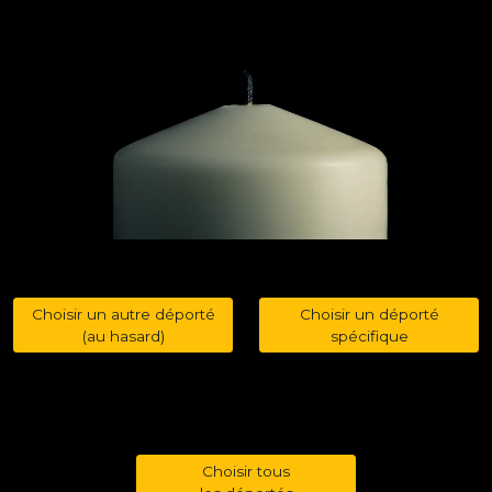
Choisir un autre déporté
Choisir un déporté
(au hasard)
spécifique
Choisir tous