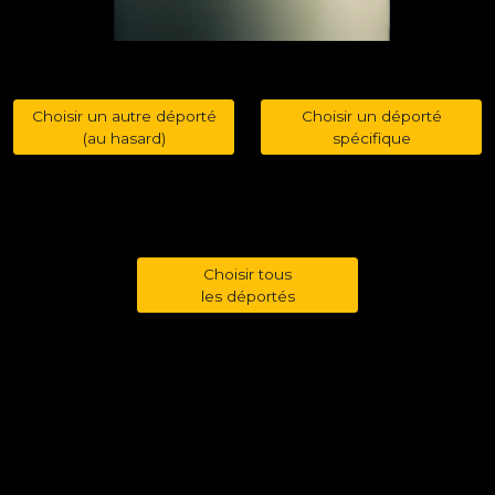
Choisir un autre déporté
Choisir un déporté
(au hasard)
spécifique
Choisir tous
les déportés