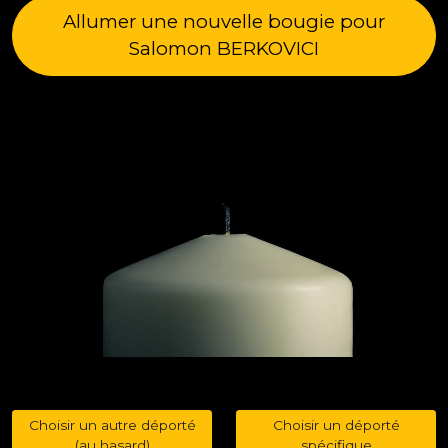
Allumer une nouvelle bougie pour
Salomon BERKOVICI
Choisir un autre déporté
Choisir un déporté
(au hasard)
spécifique