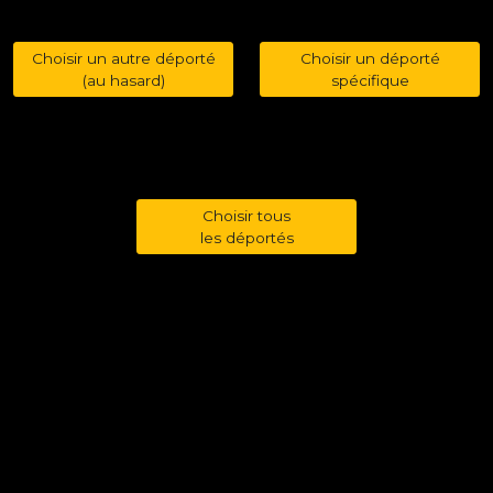
Choisir un autre déporté
Choisir un déporté
(au hasard)
spécifique
Choisir tous
les déportés