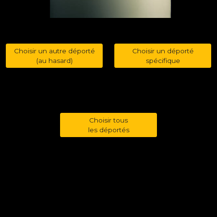
Choisir un autre déporté
Choisir un déporté
(au hasard)
spécifique
Choisir tous
les déportés