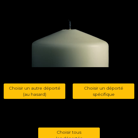
Choisir un autre déporté
Choisir un déporté
(au hasard)
spécifique
Choisir tous