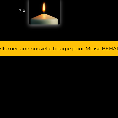
3 X
Allumer une nouvelle bougie pour Moise BEHA