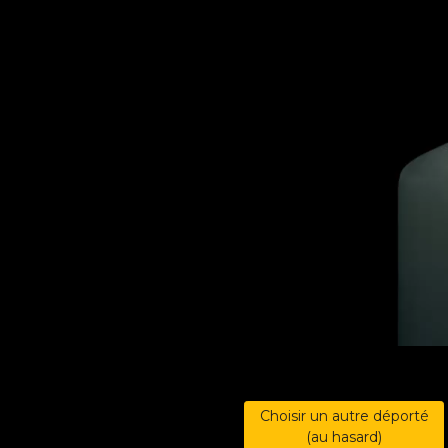
Choisir un autre déporté
(au hasard)