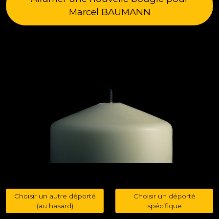
Marcel BAUMANN
Choisir un autre déporté
Choisir un déporté
(au hasard)
spécifique