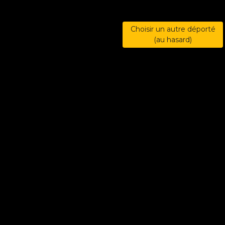
Choisir un autre déporté
(au hasard)