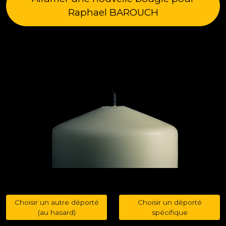
Raphael BAROUCH
Choisir un autre déporté
Choisir un déporté
(au hasard)
spécifique