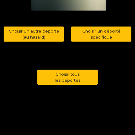
Choisir un autre déporté
Choisir un déporté
(au hasard)
spécifique
Choisir tous
les déportés