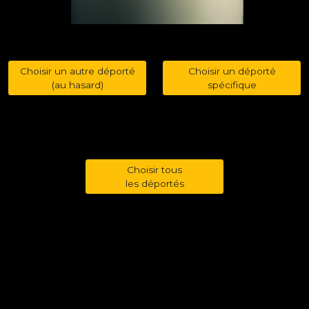
Choisir un autre déporté
Choisir un déporté
(au hasard)
spécifique
Choisir tous
les déportés