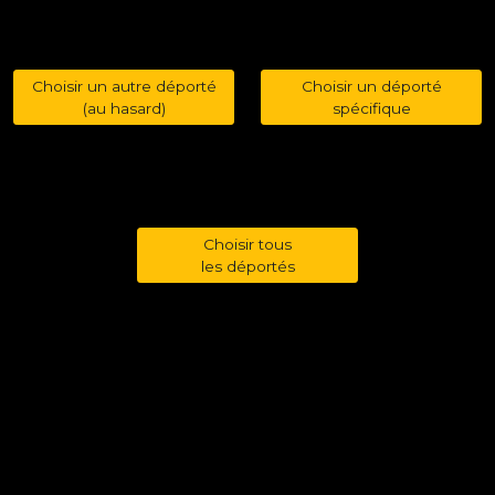
Choisir un autre déporté
Choisir un déporté
(au hasard)
spécifique
Choisir tous
les déportés