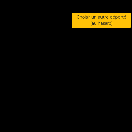
Choisir un autre déporté
(au hasard)