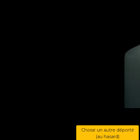
Choisir un autre déporté
(au hasard)