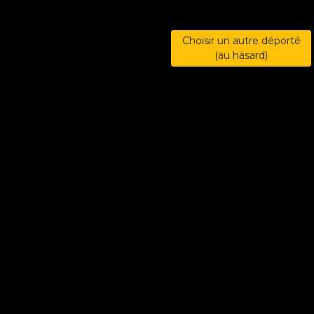
Choisir un autre déporté
(au hasard)