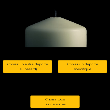
Choisir un autre déporté
Choisir un déporté
(au hasard)
spécifique
Choisir tous
les déportés